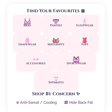
Find Your Favourites 🎀
Bras
Panties
Sleepwear
Shapewear
Maternity
Tops
Accessories
Sportswear
Intimates
Shop By Concern ✨
❄️ Anti-Sweat / Cooling
🥓 Hide Back Fat
↕️ Side