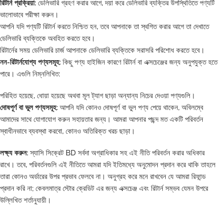
রিটার্ন প্রক্রিয়া:
ডেলিভারি গ্রহণ করার আগে, দয়া করে ডেলিভারি ব্যক্তির উপস্থিতিতে পণ্যটি
ভালোভাবে পরীক্ষা করুন।
আপনি যদি পণ্যটি রিটার্ন করতে নিশ্চিত হন, তবে আপনাকে তা স্থগিত করার আগে তা দেখাতে
ডেলিভারি ব্যক্তিকে অবহিত করতে হবে।
রিটার্নের সময় ডেলিভারি চার্জ আপনাকে ডেলিভারি ব্যক্তিকে সরাসরি পরিশোধ করতে হবে।
নন-রিটার্নযোগ্য পণ্যসমূহ:
কিছু পণ্য হাইজিন কারণে রিটার্ন বা এক্সচেঞ্জের জন্য অনুপযুক্ত হতে
পারে। এগুলি নিম্নলিখিত:
পরিহিত হয়েছে, ধোয়া হয়েছে অথবা মূল ট্যাগ ছাড়া অন্যান্য নিচের দেওয়া পণ্যগুলি।
দোষপূর্ণ বা ভুল পণ্যসমূহ:
আপনি যদি কোনও দোষপূর্ণ বা ভুল পণ্য পেয়ে থাকেন, অবিলম্বে
আমাদের সাথে যোগাযোগ করুন সহায়তার জন্য। আমরা আপনার পছন্দ মত একটি পরিবর্তন
স্বাধীনভাবে ব্যবস্থা করবো, কোনও অতিরিক্ত খরচ ছাড়া।
লক্ষ্য করুন:
স্যাসি সিক্রেট BD সর্বদা অগ্রাধিকার সহ এই নীতি পরিবর্তন করার অধিকার
রাখে। তবে, পরিবর্তনগুলি এই নীতিতে আমরা যদি ইতিমধ্যে অনুমোদন প্রদান করে থাকি তাহলে
তারা কোনও অর্ডারের উপর প্রভাব ফেলবে না। অনুগ্রহ করে মনে রাখবেন যে আমরা রিফান্ড
প্রদান করি না; কেবলমাত্র স্টোর ক্রেডিট এর জন্য এক্সচেঞ্জ এবং রিটার্ন সম্ভব যেমন উপরে
উল্লিখিত শর্তানুযায়ী।